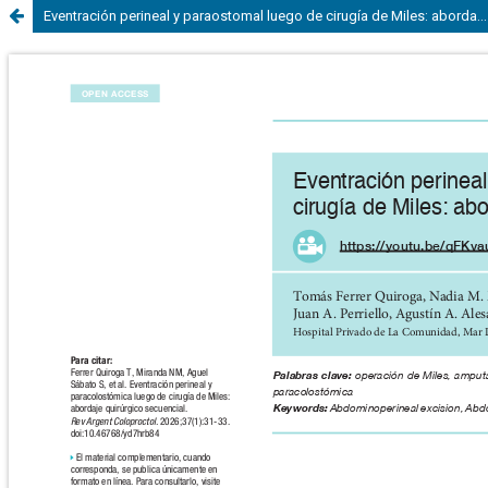
Eventración perineal y paraostomal luego de cirugía de Miles: abordaje quirúrgico secuencial