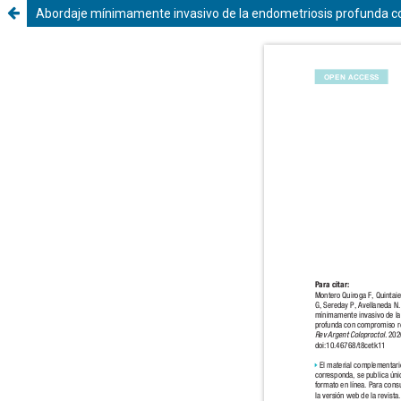
Abordaje mínimamente invasivo de la endometriosis profunda co