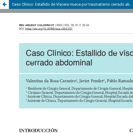
Caso Clínico: Estallido de Víscera Hueca por traumatismo cerrado abdominal.